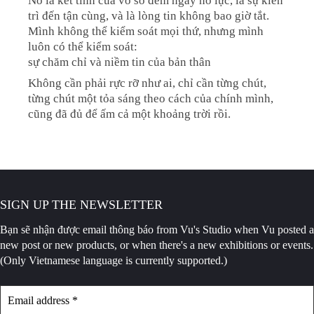
Nó là kết tinh của vô số đêm ngày nỗ lực, là sự kiên
trì đến tận cùng, và là lòng tin không bao giờ tắt.
Mình không thể kiểm soát mọi thứ, nhưng mình
luôn có thể kiểm soát:
sự chăm chỉ và niềm tin của bản thân
Không cần phải rực rỡ như ai, chỉ cần từng chút,
từng chút một tỏa sáng theo cách của chính mình,
cũng đã đủ để ấm cả một khoảng trời rồi.
SIGN UP THE NEWSLETTER
Bạn sẽ nhận được email thông báo
from Vu's Studio when Vu posted a
new post or new products, or when there's a new exhibitions or events.
(Only Vietnamese language is currently supported.)