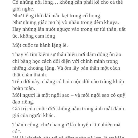
Có những nỗi lòng… không cần phải kể cho cả thế
giới nghe.
Như tiếng thở dài mắc kẹt trong cổ họng.
Như những giấc mơ bị vò nhàu trong đêm khuya.
Hay những lần nuốt ngược vào trong sự tủi thân, uất
ức, không cam lòng
Một cuộc tu hành lặng lẽ.
Thay vì tìm kiếm sự thấu hiểu nơi đám đông ồn ào
chi bằng học cách đối diện với chính mình trong
những khoảng lặng. Và ôm lấy bản thân một cách
thật chân thành.
Trên đời này, chẳng có hai cuộc đời nào trùng khớp
hoàn toàn.
Mỗi người là một ngôi sao – và mỗi ngôi sao có quỹ
đạo riêng.
Giá trị của cuộc đời không nằm trong ánh mắt đánh
giá của người khác.
Thành công, chưa bao giờ là chuyện “tự nhiên mà
có”.