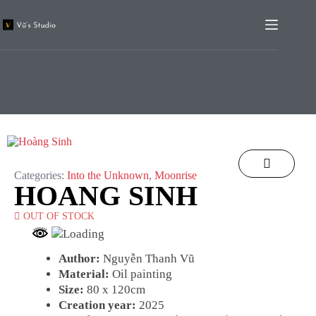
Categories:
Into the Unknown
,
Moonrise
HOANG SINH
OUT OF STOCK
Author:
Nguyễn Thanh Vũ
Material:
Oil painting
Size:
80 x 120cm
Creation year:
2025