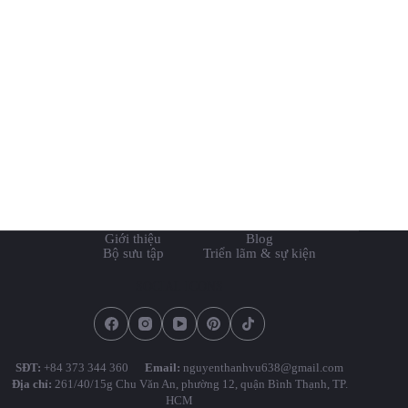
Giới thiệu
Blog
Bộ sưu tập
Triển lãm & sự kiện
SOCIAL ICONS
SĐT:
+84 373 344 360
Email:
nguyenthanhvu638@gmail.com
Địa chỉ:
261/40/15g Chu Văn An, phường 12, quận Bình Thạnh, TP.
HCM