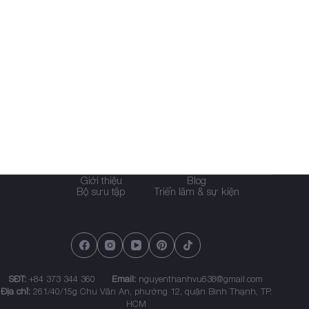
Giới thiệu
Blog
Bộ sưu tập
Triển lãm & sự kiện
SOCIAL ICONS
SĐT:
+84 373 344 360
Email:
nguyenthanhvu638@gmail.com
Địa chỉ:
261/40/15g Chu Văn An, phường 12, quận Bình Thạnh, TP.
HCM