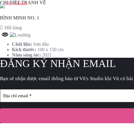
Chuyển
CHI TIẾT TRANH VẼ
đến
Trang c
phần
BÌNH MINH NO. 1
nội
dung
Hết hàng
Chất liệu:
Sơn dầu
Kích thước:
100 x 150 cm
Năm sáng tác:
2021
ĐĂNG KÝ NHẬN EMAIL
Bạn sẽ nhận được email thông báo
từ Vũ's Studio khi Vũ có bài