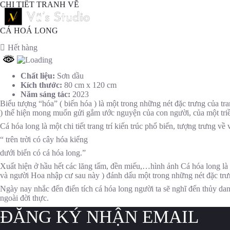
Chuyển
CHI TIẾT TRANH VẼ
đến
Trang c
phần
CÁ HOÁ LONG
nội
dung
Hết hàng
Chất liệu:
Sơn dầu
Kích thước:
80 cm x 120 cm
Năm sáng tác:
2023
Biểu tượng “hóa” ( biến hóa ) là một trong những nét đặc trưng của tra
) thể hiện mong muốn gửi gắm ước nguyện của con người, của một triều
Cá hóa long là một chi tiết trang trí kiến trúc phổ biến, tượng trưng v
“ trên trời có cây hóa kiểng
dưới biển có cá hóa long.”
Xuất hiện ở hầu hết các lăng tẩm, đền miếu,…hình ảnh Cá hóa long là
và người Hoa nhập cư sau này ) đánh dấu một trong những nét đặc trưn
Ngày nay nhắc đến điển tích cá hóa long người ta sẽ nghĩ đến thủy da
ngoài đời thực.
ĐĂNG KÝ NHẬN EMAIL