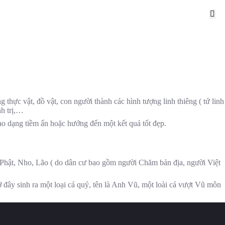
c
Liên hệ
Ngôn ngữ
 thực vật, đồ vật, con người thành các hình tượng linh thiêng ( tứ linh
nh trị,…
 cao dạng tiềm ẩn hoặc hướng đến một kết quả tốt đẹp.
: Phật, Nho, Lão ( do dân cư bao gồm người Chăm bản địa, người Việt
 đây sinh ra một loại cá quý, tên là Anh Vũ, một loài cá vượt Vũ môn