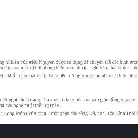
hủ
Giới thiệu
Bộ sưu tập
Blog
Lớp họ
ng trí kiến trúc triều Nguyễn được sử dụng để chuyển thể các hình tượng
 đại, của một xã hội phong kiến: mưa thuận – gió hòa, thái bình – thị
ề việc khổ luyện thành tài, thăng tiến; tượng trưng cho nhân cách thanh
 một nghệ thuật trang trí mang sự dung hòa của tam giáo đồng nguyên
g của nghệ thuật triều đại này.
nh Long Môn ( cửa rồng – một đoạn của sông Đà, tỉnh Hòa Bình ) bởi ở