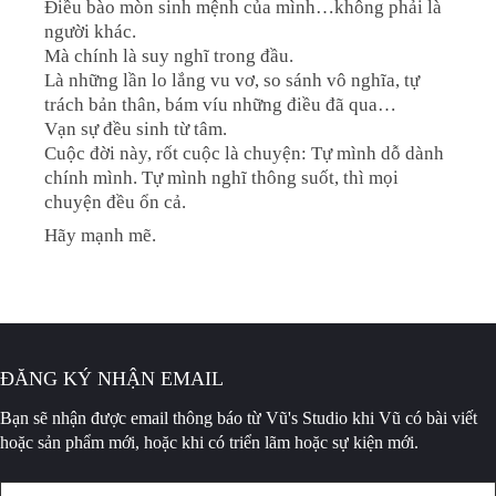
Điều bào mòn sinh mệnh của mình…không phải là
người khác.
Mà chính là suy nghĩ trong đầu.
Là những lần lo lắng vu vơ, so sánh vô nghĩa, tự
trách bản thân, bám víu những điều đã qua…
Vạn sự đều sinh từ tâm.
Cuộc đời này, rốt cuộc là chuyện: Tự mình dỗ dành
chính mình. Tự mình nghĩ thông suốt, thì mọi
chuyện đều ổn cả.
Hãy mạnh mẽ.
ĐĂNG KÝ NHẬN EMAIL
Bạn sẽ nhận được email thông báo
từ Vũ's Studio khi Vũ có bài viết
hoặc sản phẩm mới, hoặc khi có triển lãm hoặc sự kiện mới.