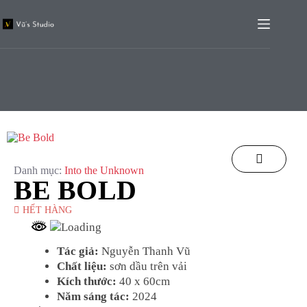
Danh mục:
Into the Unknown
BE BOLD
HẾT HÀNG
Tác giả:
Nguyễn Thanh Vũ
Chất liệu:
sơn dầu trên vải
Kích thước:
40 x 60cm
Năm sáng tác:
2024