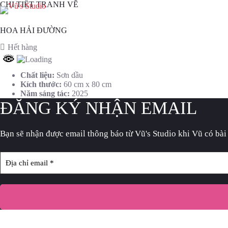
Chuyển
CHI TIẾT TRANH VẼ
đến
Trang c
phần
HOA HẢI ĐƯỜNG
nội
dung
Hết hàng
Chất liệu:
Sơn dầu
Kích thước:
60 cm x 80 cm
Năm sáng tác:
2025
ĐĂNG KÝ NHẬN EMAIL
Bạn sẽ nhận được email thông báo
từ Vũ's Studio khi Vũ có bài