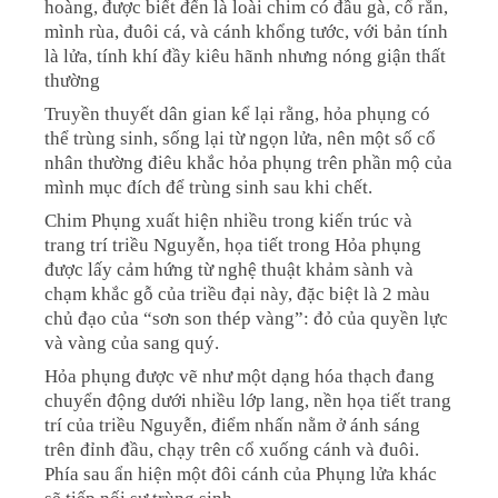
hoàng, được biết đến là loài chim có đầu gà, cổ rắn,
mình rùa, đuôi cá, và cánh khổng tước, với bản tính
là lửa, tính khí đầy kiêu hãnh nhưng nóng giận thất
thường
Truyền thuyết dân gian kể lại rằng, hỏa phụng có
thể trùng sinh, sống lại từ ngọn lửa, nên một số cổ
nhân thường điêu khắc hỏa phụng trên phần mộ của
mình mục đích để trùng sinh sau khi chết.
Chim Phụng xuất hiện nhiều trong kiến trúc và
trang trí triều Nguyễn, họa tiết trong Hỏa phụng
được lấy cảm hứng từ nghệ thuật khảm sành và
chạm khắc gỗ của triều đại này, đặc biệt là 2 màu
chủ đạo của “sơn son thép vàng”: đỏ của quyền lực
và vàng của sang quý.
Hỏa phụng được vẽ như một dạng hóa thạch đang
chuyển động dưới nhiều lớp lang, nền họa tiết trang
trí của triều Nguyễn, điểm nhấn nằm ở ánh sáng
trên đỉnh đầu, chạy trên cổ xuống cánh và đuôi.
Phía sau ẩn hiện một đôi cánh của Phụng lửa khác