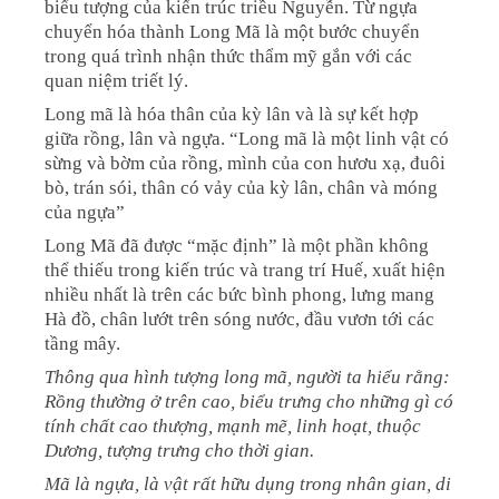
biểu tượng của kiến trúc triều Nguyễn. Từ ngựa
chuyển hóa thành Long Mã là một bước chuyển
trong quá trình nhận thức thẩm mỹ gắn với các
quan niệm triết lý.
Long mã là hóa thân của kỳ lân và là sự kết hợp
giữa rồng, lân và ngựa. “Long mã là một linh vật có
sừng và bờm của rồng, mình của con hươu xạ, đuôi
bò, trán sói, thân có vảy của kỳ lân, chân và móng
của ngựa”
Long Mã đã được “mặc định” là một phần không
thể thiếu trong kiến trúc và trang trí Huế, xuất hiện
nhiều nhất là trên các bức bình phong, lưng mang
Hà đồ, chân lướt trên sóng nước, đầu vươn tới các
tầng mây.
Thông qua hình tượng long mã, người ta hiểu rằng:
Rồng thường ở trên cao, biểu trưng cho những gì có
tính chất cao thượng, mạnh mẽ, linh hoạt, thuộc
Dương, tượng trưng cho thời gian.
Mã là ngựa, là vật rất hữu dụng trong nhân gian, di