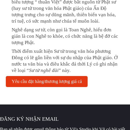
biểu tượng “ thuần Việt” được bắt nguồn từ Phật sư
(hay sư tử trong văn hóa Phật giáo) của Ấn Độ
tượng trưng cho sự dũng mãnh, thiên biến vạn hóa,
trí tuệ, có sức mạnh như chúa tể muôn loài.
Nghê dạng sư tử, còn gọi là Toan Nghê, hiểu đơn
giản là con Nghê to khỏe, có chức năng là bệ đỡ các
tượng Phật.
Thời điểm xuất hiện Sư tử trong văn hóa phương
Đông có lẽ gắn liền với sự du nhập của Phật giáo. Ở
nước ta văn bia và điêu khắc đá thời Lý có ghi nhận
về loại “
Sư tử nghê đài
” này.
Yêu cầu đặt hàng/thương lượng giá cả
ĐĂNG KÝ NHẬN EMAIL
Bạn sẽ nhận được email thông báo
từ Vũ's Studio khi Vũ có bài viết