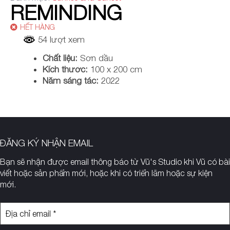
REMINDING
HẾT HÀNG
54 lượt xem
Chất liệu:
Sơn dầu
Kích thước:
100 x 200 cm
Năm sáng tác:
2022
ĐĂNG KÝ NHẬN EMAIL
Bạn sẽ nhận được email thông báo
từ Vũ's Studio khi Vũ có bài
viết hoặc sản phẩm mới, hoặc khi có triển lãm hoặc sự kiện
mới.