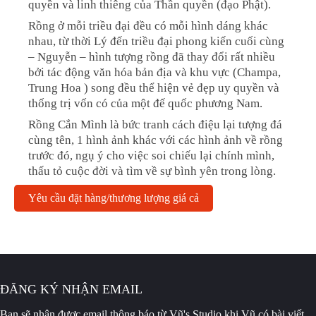
quyền và linh thiêng của Thần quyền (đạo Phật).
Rồng ở mỗi triều đại đều có mỗi hình dáng khác
nhau, từ thời Lý đến triều đại phong kiến cuối cùng
– Nguyễn – hình tượng rồng đã thay đổi rất nhiều
bởi tác động văn hóa bản địa và khu vực (Champa,
Trung Hoa ) song đều thể hiện vẻ đẹp uy quyền và
thống trị vốn có của một đế quốc phương Nam.
Rồng Cắn Mình là bức tranh cách điệu lại tượng đá
cùng tên, 1 hình ảnh khác với các hình ảnh về rồng
trước đó, ngụ ý cho việc soi chiếu lại chính mình,
thấu tỏ cuộc đời và tìm về sự bình yên trong lòng.
Yêu cầu đặt hàng/thương lượng giá cả
ĐĂNG KÝ NHẬN EMAIL
Bạn sẽ nhận được email thông báo
từ Vũ's Studio khi Vũ có bài viết