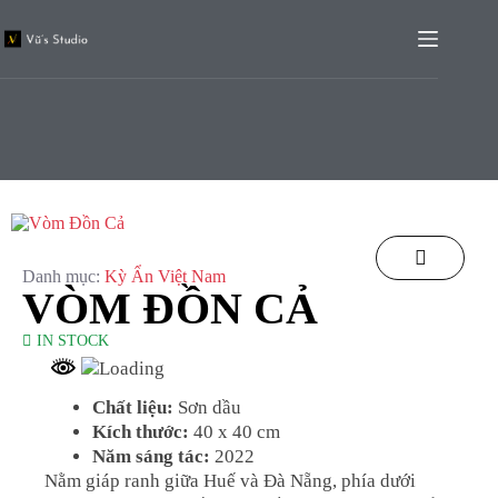
Danh mục:
Kỳ Ẩn Việt Nam
VÒM ĐỒN CẢ
IN STOCK
Chất liệu:
Sơn dầu
Kích thước:
40 x 40 cm
Năm sáng tác:
2022
Nằm giáp ranh giữa Huế và Đà Nẵng, phía dưới